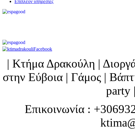
Επιπλέον υπηρεσίες
| Κτήμα Δρακούλη | Διορ
στην Εύβοια | Γάμος | Βάπτι
party 
Επικοινωνία : +30693
ktima@