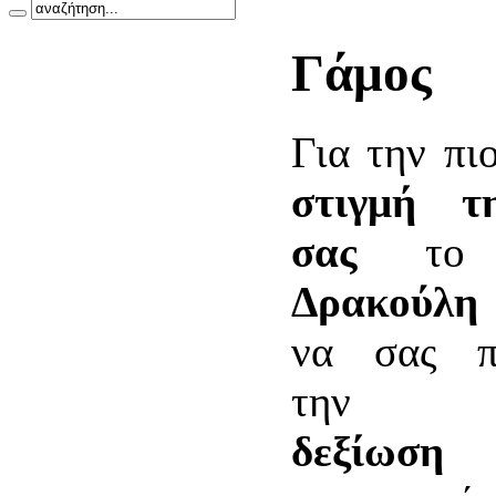
Γάμος
Για την πι
στιγμή τ
σας
τ
Δρακούλη
να σας π
την κα
δεξίωση
π