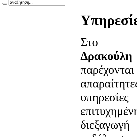
Υπηρεσί
Στ
Δρακούλη
παρέχοντα
απαραίτητε
υπηρεσίες
επιτυχημέν
διεξαγω