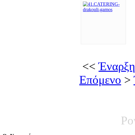
<<
Έναρξη
Επόμενο
>
Po